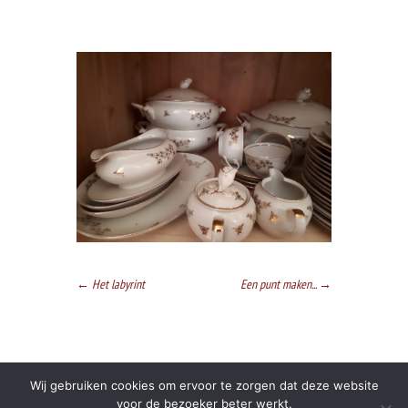
←
Het labyrint
Een punt maken...
→
Wij gebruiken cookies om ervoor te zorgen dat deze website
webdesign door
Kuki+Ko
voor de bezoeker beter werkt.