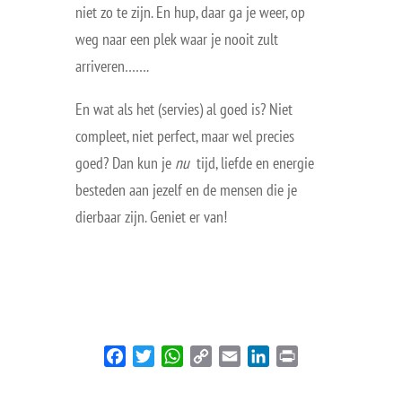
niet zo te zijn. En hup, daar ga je weer, op
weg naar een plek waar je nooit zult
arriveren…….
En wat als het (servies) al goed is? Niet
compleet, niet perfect, maar wel precies
goed? Dan kun je
nu
tijd, liefde en energie
besteden aan jezelf en de mensen die je
dierbaar zijn. Geniet er van!
Facebook
Twitter
WhatsApp
Copy
Email
LinkedIn
Print
Link