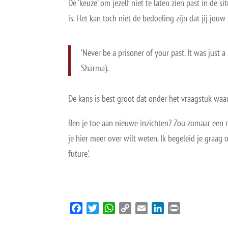
De ‘keuze’ om jezelf niet te laten zien past in de
is. Het kan toch niet de bedoeling zijn dat jij jouw 
‘Never be a prisoner of your past. It was just a
Sharma).
De kans is best groot dat onder het vraagstuk waar
Ben je toe aan nieuwe inzichten? Zou zomaar een
je hier meer over wilt weten. Ik begeleid je graag o
future’.
Facebook
Twitter
WhatsApp
Copy
Email
LinkedIn
Print
Link