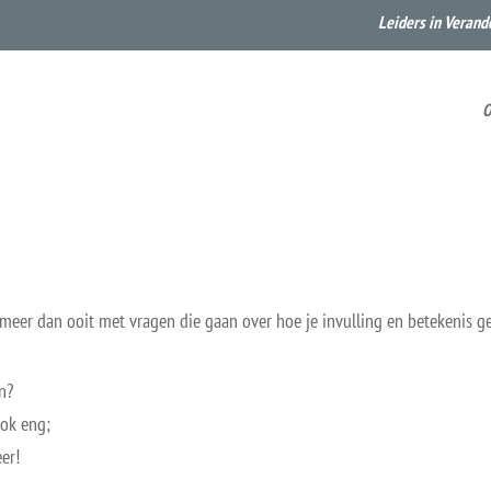
Leiders in Verand
O
, meer dan ooit met vragen die gaan over hoe je invulling en betekenis g
en?
ook eng;
er!