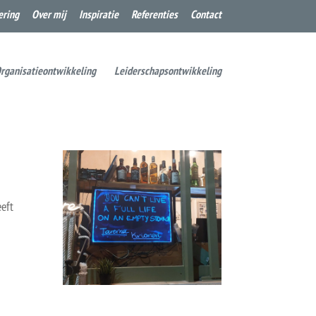
ering
Over mij
Inspiratie
Referenties
Contact
rganisatieontwikkeling
Leiderschapsontwikkeling
eeft