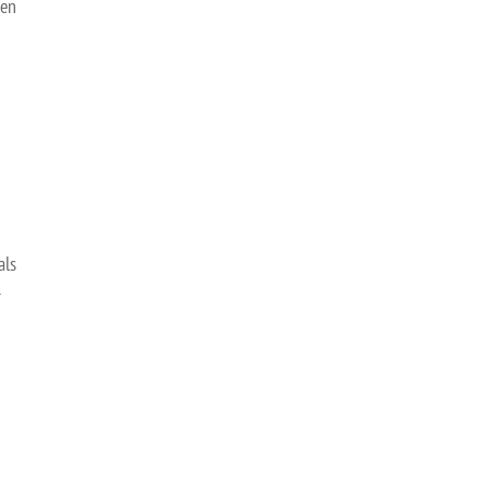
ken
als
r