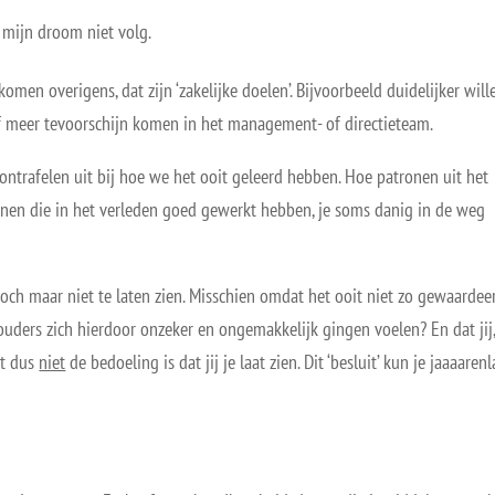
ik mijn droom niet volg.
en overigens, dat zijn ‘zakelijke doelen’. Bijvoorbeeld duidelijker will
elf meer tevoorschijn komen in het management- of directieteam.
ntrafelen uit bij hoe we het ooit geleerd hebben. Hoe patronen uit het
ronen die in het verleden goed gewerkt hebben, je soms danig in de weg
toch maar niet te laten zien. Misschien omdat het ooit niet zo gewaardee
 ouders zich hierdoor onzeker en ongemakkelijk gingen voelen? En dat jij
et dus
niet
de bedoeling is dat jij je laat zien. Dit ‘besluit’ kun je jaaaaren