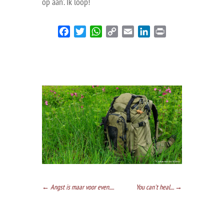
op aan’. Ik loop!
Facebook
Twitter
WhatsApp
Copy
Email
LinkedIn
Print
Link
←
Angst is maar voor even.....
You can't heal....
→