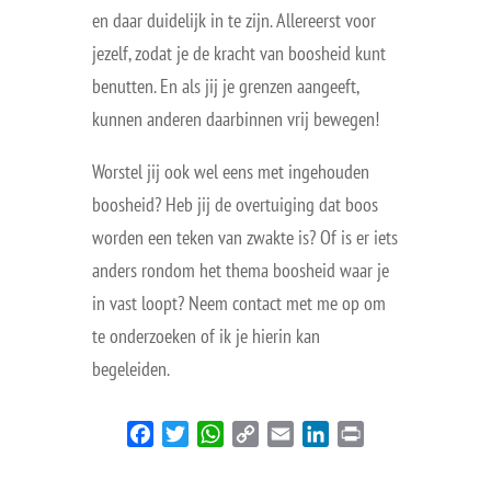
en daar duidelijk in te zijn. Allereerst voor
jezelf, zodat je de kracht van boosheid kunt
benutten. En als jij je grenzen aangeeft,
kunnen anderen daarbinnen vrij bewegen!
Worstel jij ook wel eens met ingehouden
boosheid? Heb jij de overtuiging dat boos
worden een teken van zwakte is? Of is er iets
anders rondom het thema boosheid waar je
in vast loopt? Neem contact met me op om
te onderzoeken of ik je hierin kan
begeleiden.
Facebook
Twitter
WhatsApp
Copy
Email
LinkedIn
Print
Link